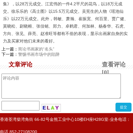
集》，以28万元成交。江宏伟的一件4.2平尺的花鸟，以18万元成
交。徐乐乐的《高士图》以15.5万元成交。吴宪生的人物《瑶池仙
乐》以22万元成交。此外，韩敏、萧瀚、崔振宽、何百里、贾广健、
莫晓松、尉晓榕、张佳铭、郑力、卓鹤君、何加林、杨春华、石虎、
方向、张见、薛亮、赵准旺等都有不俗的表现，显示出画家自身的实
力及买家对他们未来的看好。
上一篇：
简论书画家的“名头”
下一篇：
警惕书画市场中的陷阱
文章评论
查看评论
[0]
香港荃湾柴湾角街 66-82号金熊工业中心10楼EH座H28G室-业务电话：
电话 852-27108200