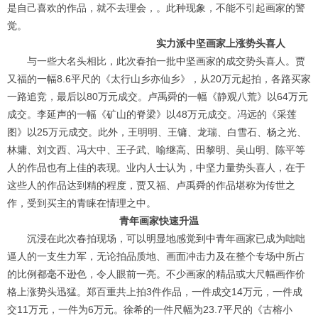
是自己喜欢的作品，就不去理会，。此种现象，不能不引起画家的警
觉。
实力派中坚画家上涨势头喜人
与一些大名头相比，此次春拍一批中坚画家的成交势头喜人。贾
又福的一幅8.6平尺的《太行山乡亦仙乡》，从20万元起拍，各路买家
一路追竞，最后以80万元成交。卢禹舜的一幅《静观八荒》以64万元
成交。李延声的一幅《矿山的脊梁》以48万元成交。冯远的《采莲
图》以25万元成交。此外，王明明、王镛、龙瑞、白雪石、杨之光、
林墉、刘文西、冯大中、王子武、喻继高、田黎明、吴山明、陈平等
人的作品也有上佳的表现。业内人士认为，中坚力量势头喜人，在于
这些人的作品达到精的程度，贾又福、卢禹舜的作品堪称为传世之
作，受到买主的青睐在情理之中。
青年画家快速升温
沉浸在此次春拍现场，可以明显地感觉到中青年画家已成为咄咄
逼人的一支生力军，无论拍品质地、画面冲击力及在整个专场中所占
的比例都毫不逊色，令人眼前一亮。不少画家的精品或大尺幅画作价
格上涨势头迅猛。郑百重共上拍3件作品，一件成交14万元，一件成
交11万元，一件为6万元。徐希的一件尺幅为23.7平尺的《古榕小