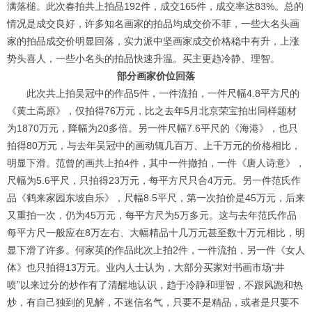
满落槌。此次春拍共上拍品192件，成交165件，成交率达83%。总的
情况是成交良好，许多知名画家的拍品均成交价不菲，一些大名头画
家的拍品成交价明显回落，实力派中坚画家成交价格稳中有升，上涨
势头喜人，一些小名头的拍品快速升温。买主更趋冷静、理智。
部分画家价位回落
此次共上拍吴冠中的作品5件，一件流拍，一件尺幅4.8平方尺的
《黄土高原》，仅拍得76万元，比之去年5月北京荣宝拍出同样题材
为1870万元，降幅为20多倍。另一件尺幅7.6平尺的《海港》，也只
拍得80万元，与去年吴冠中的画动辄几百万、上千万元的价格相比，
明显下滑。范曾的画共上拍4件，其中一件撤拍，一件《唐人诗意》，
尺幅为5.6平尺，只拍得23万元，每平方尺只合4万元。另一件范氏作
品《鹤来家园东坡自乐》，尺幅8.5平尺，第一次拍价是45万元，后来
又重拍一次，仍为45万元，每平方尺为5万多元。这与去年范氏作品
每平方尺一般应在8万左右、大幅精品十几万元甚至数十万元相比，明
显下滑了许多。何家英的作品此次上拍2件，一件流拍，另一件《女人
体》也只拍得13万元。业内人士认为，大部分买家对书画市场“井
喷”以来过分的炒作有了清醒地认识，趋于冷静和理智，不跟风跑和热
1
2
3
4
炒，有自己独到的见解，不迷信名气，只要不是精品，或者是只要不