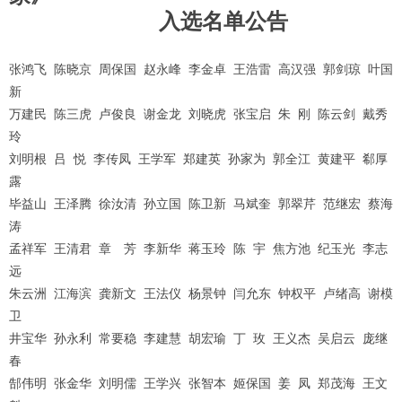
入选名单公告
张鸿飞
陈晓京
周保国
赵永峰
李金卓
王浩雷
高汉强
郭剑琼
叶国
新
万建民
陈三虎
卢俊良
谢金龙
刘晓虎
张宝启
朱
刚
陈云剑
戴秀
玲
刘明根
吕
悦
李传凤
王学军
郑建英
孙家为
郭全江
黄建平
郗厚
露
毕益山
王泽腾
徐汝清
孙立国
陈卫新
马斌奎
郭翠芹
范继宏
蔡海
涛
孟祥军
王清君
章 芳
李新华
蒋玉玲
陈
宇
焦方池
纪玉光
李志
远
朱云洲
江海滨
龚新文
王法仪
杨景钟
闫允东
钟权平
卢绪高
谢模
卫
井宝华
孙永利
常要稳
李建慧
胡宏瑜
丁
玫
王义杰
吴启云
庞继
春
郜伟明
张金华
刘明儒
王学兴
张智本
姬保国
姜
凤
郑茂海
王文