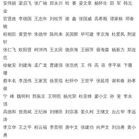
安伟丽
梁启飞
张广袖
郑永川
铃
番
晏文章
杨怀生
邵
军
韩元
金
官贤政
李德国
王忠年
刘桂芳
谢
鑫
张国威
高希顺
谭家栋
邓春
晓
程相臣
黄贤华
朱德华
陈尚来
吴国辉
毕可建
李京海
杜爱凤
荆浚
轩
张仁飞
欧阳贤
柯沛鸿
王太田
饶庆海
王丽萍
毋海森
杨新力
郑连
忠
徐敏安
刘建海
孟广龙
曹建强
张浩然
王
伟
高
蓓
李平泉
卞珊
珊
蔡丰名
李茂伟
王家宽
徐景琨
杜怀中
王世平
张延塔
谢和春
孙孝
俊
宁
峰
魏明利
邢振京
王明照
杨光荣
杜亚锋
廖小立
孙
斐
李永
强
高德和
曾燕斌
王纪禄
刘继田
刘宗基
姜久柯
王继文
台占华
李远
涛
李立华
王之平
程云福
李奕明
唐中文
张建功
向声文
刘治勇
黄小
勇