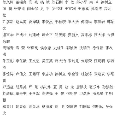
姜久柯
董锡良
高
燕
杨
斌
刘石刚
李
佐
邱小平
南
卓
徐树立
薛
鹏
张培道
闫金保
史
平
罗书钰
王富利
王志成
孙胤博
高劲
松
许彦新
赵凤海
夏泽颖
李俊杰
于桂璎
覃大浩
傅衞民
李洪岩
韩治
文
谢富华
严成壮
刘建岭
谭金平
郑茂海
龚新文
高来标
汪大海
令狐
伟鹏
周瑞青
袁
莹
张庆刚
侯永忠
史桂生
郭波洲
沈瑞兴
徐保新
张友
洪
朱玉彬
李任娥
王文魁
吴玉英
薛大治
宋剑龙
刘顺荣
汪明明
李茂
胜
张惊涛
卢信文
王佩珂
李志功
徐树立
李金珠
杜啟涛
宋建安
李绍
贵
郑远征
胡秀英
邱
刚
杨礼华
夏
勇
赵
龙
唐洪庆
张乐华
孙洪胜
刘聚德
单云书
王学军
高进铎
王
俊
何明光
卫彦洲
潘允星
刘明
根
柳青叶
韩昱保
郎杲承
杨海波
刘
飞
张建锋
刘国珍
何明远
吴保
忠