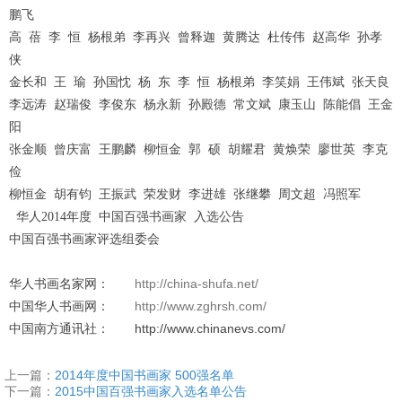
鹏飞
高
蓓
李
恒
杨根弟
李再兴
曾释迦
黄腾达
杜传伟
赵高华
孙孝
侠
金长和
王
瑜
孙国忱
杨
东
李
恒
杨根弟
李笑娟
王伟斌
张天良
李远涛
赵瑞俊
李俊东
杨永新
孙殿德
常文斌
康玉山
陈能倡
王金
阳
张金顺
曾庆富
王鹏麟
柳恒金
郭
硕
胡耀君
黄焕荣
廖世英
李克
俭
柳恒金
胡有钧
王振武
荣发财
李进雄
张继攀
周文超
冯照军
华人
2014
年度
中国百强书画家
入选公告
中国百强书画家评选组委会
http://china-shufa.net/
华人书画名家网：
http://www.zghrsh.com/
中国华人书画网：
http://www.chinanevs.com/
中国南方通讯社：
上一篇：
2014年度中国书画家 500强名单
下一篇：
2015中国百强书画家入选名单公告