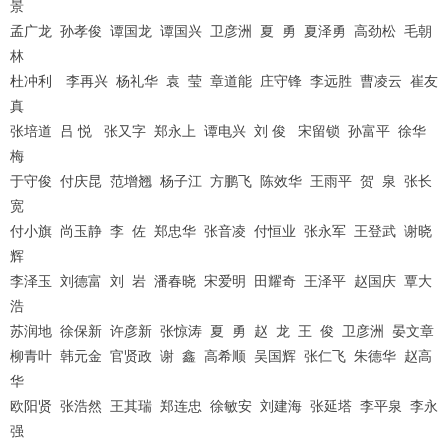
景
孟广龙
孙孝俊
谭国龙
谭国兴
卫彦洲
夏
勇
夏泽勇
高劲松
毛朝
林
杜冲利 李再兴
杨礼华
袁
莹
章道能
庄守锋
李远胜
曹凌云
崔友
真
张培道
吕
悦
张又字
郑永上
谭电兴
刘
俊
宋留锁
孙富平
徐华
梅
于守俊
付庆昆
范增翘
杨子江
方鹏飞
陈效华
王雨平
贺
泉
张长
宽
付小旗
尚玉静
李
佐
郑忠华
张音凌
付恒业
张永军
王登武
谢晓
辉
李泽玉
刘德富
刘
岩
潘春晓
宋爱明
田耀奇
王泽平
赵国庆
覃大
浩
苏润地
徐保新
许彦新
张惊涛
夏
勇
赵
龙
王
俊
卫彦洲
晏文章
柳青叶
韩元金
官贤政
谢
鑫
高希顺
吴国辉
张仁飞
朱德华
赵高
华
欧阳贤
张浩然
王其瑞
郑连忠
徐敏安
刘建海
张延塔
李平泉
李永
强