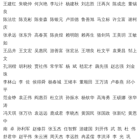
王建红
朱晓仲
何兴艳
李坛计
杨建秋
刘志胜
汪再兴
陈成忠
董锡
良
陈法壮
陈克彬
陈奎森
陈银元
卢崇德
鲁善旭
马立标
许立富
谢柯
庆
张承远
张东升
高春英
陈炎煌
赖明朗
赖再生
骆剑筠
王美玥
王敏
如
王品卉
王文宏
吴惠民
游善富
张宏丛
王增良
杜文平
袁秉昌
邹上
文
孔润楷
胡利校
贾社伟
常学军
杨
斌
嵇宏才
藕先强
赵志强
刘金
珠
李林山
李
佐
侯得舜
杨春城
王绪丰
董顺田
王万清
卢春燕
邱小
平
范金铮
袁正伟
阎惠芬
杜立洪
孙振水
杨钦华
高海勇
王硕娜
张华
涛
冯天琪
张万功
袁远远
鹿成君
李晓杰
黄国民
张国政
张新纪
黄恩
中
南
卓
孙利军
赵修芬
张玉杰
任智辉
游建国
刘开伟
武
凯
杜
伟
舒君华
赵平伟
朱云洲
周天杰
李远胜
冉孟儒
李洪泽
李
光
巩