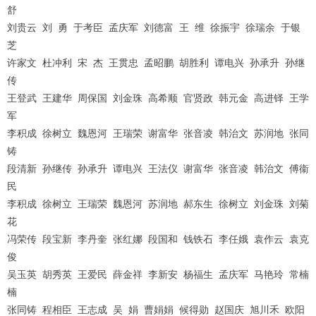
舒
刘贵云
刘
勇
于考臣
孟庆军
刘德富
王
维
徐振宇
徐瑞余
于银
芝
许家文
杜冲利
宋
杰
王贯忠
孟昭鹏
胡胜利
谭电兴
孙承升
孙继
传
王登武
王建华
周保国
刘金珠
高希顺
官贤政
韩元金
高进铎
王学
军
李积成
徐树立
魏恩河
王瑞荣
谢富华
张音凌
韩治文
苏润地
张同
铸
段清新
孙继传
孙承升
谭电兴
王法仪
谢富华
张音凌
韩治文
傅衞
民
李积成
徐树立
王瑞荣
魏恩河
苏润地
郝东生
徐树立
刘金珠
刘菊
花
冯荣传
段宝新
李丹奎
张红娜
段国和
钱铁石
李任娥
袁作云
袁克
俊
吴玉英
胡秀英
王爱民
薛金祥
李新安
杨福生
孟庆军
马艳玲
常楠
楠
张同铸
程相臣
王志成
吴
娟
曹娟娟
候得勋
赵国庆
旭川禾
欧阳