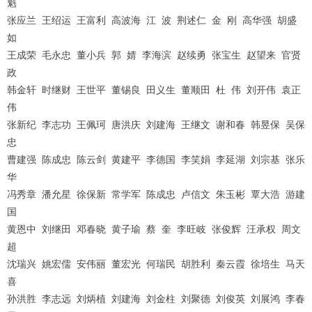
魁
1
2
3
4
张应兰
王绍运
王富利
高波海
江
波
荆述仁
金
刚
高华强
胡盛
如
王成荣
毛永忠
董小兵
郭
婧
李海滨
赵续勇
张宝生
赵望来
官贤
政
韩金轩
时继财
王世平
董锡良
田义生
董顺田
杜
伟
刘开伟
袁正
伟
张新纪
李志功
王佩珂
唐洪庆
刘建海
王继文
谢和春
韩昱保
吴保
忠
曹建强
陈成忠
陈云剑
黄建平
李德国
李笑娟
李延湖
刘宗基
张乐
华
冯秀章
潘允星
徐保新
常学军
陈成忠
卢信文
朱玉彬
覃大浩
游建
国
黄恩中
刘继田
邓春晓
黄子瑜
蔡
奎
李旺岐
张俊辉
汪承权
周文
超
沈瑞兴
姚宏儒
安伟丽
董宏光
何瑞民
胡胜利
秦云霞
徐培生
马天
喜
孙洪胜
李志远
刘炳植
刘建海
刘金柱
刘聚德
刘俊英
刘展鸿
李春