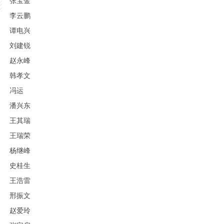
张宝金
李云鹏
谭电兴
刘建锐
赵永峰
韩孝文
冯运
潘兴东
王其瑞
王瑞荣
杨继峰
史桂生
王浩雷
邢振文
赵爱玲