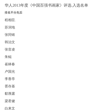
华人
2013
年度《中国百强书画家》评选
.
入选名单
排名不分先后
程相臣
.
苏润地
张同铸
韩治文
张音凌
朱鲲
崔林春
卢国光
1
2
3
4
5
李香亭
胥存基
郗厚露
梁君健
白来文