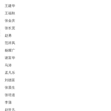
王建华
王福秋
张金庆
张长宽
赵勇
范祥凤
杨耀广
谢富华
马涛
孟凡乐
刘德富
张晨生
张培道
李蒲
赵世凡