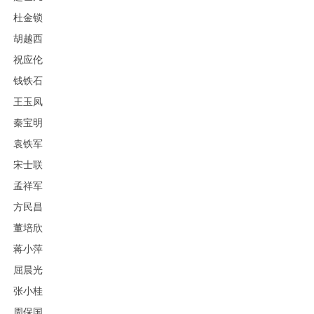
杜金锁
胡越西
祝应伦
钱铁石
王玉凤
秦宝明
袁铁军
宋士联
孟祥军
方民昌
董培欣
蒋小萍
屈晨光
张小桂
周保国