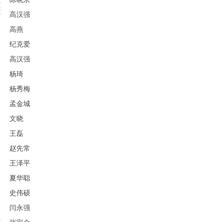
高汉强
高燕
纪克爱
高汉强
杨琦
杨秀梅
孟金城
文晓
王磊
赵先常
王泽平
夏华聪
史伟硕
闫永强