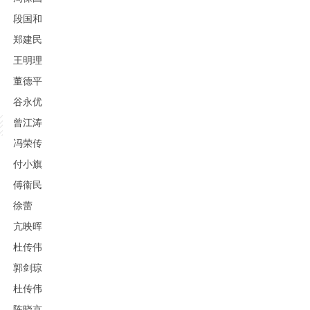
段国和
郑建民
王明理
董德平
谷永优
曾江涛
冯荣传
付小旗
傅衞民
徐蕾
亢映晖
杜传伟
郭剑琼
杜传伟
陈晓京