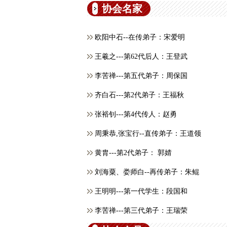
协会名家
欧阳中石--在传弟子：宋爱明
王羲之---第62代后人：王登武
李苦禅---第五代弟子：周保国
齐白石---第2代弟子：王福秋
张裕钊---第4代传人：赵勇
周秉恭,张宝行--直传弟子：王道领
黄胄---第2代弟子： 郭婧
刘海粟、娄师白--再传弟子：朱鲲
王明明---第一代学生：段国和
李苦禅---第三代弟子：王瑞荣