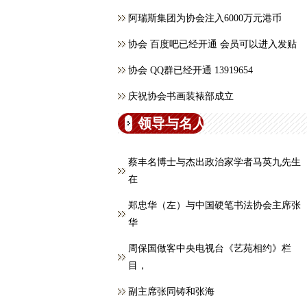
阿瑞斯集团为协会注入6000万元港币
协会 百度吧已经开通 会员可以进入发贴
协会 QQ群已经开通 13919654
庆祝协会书画装裱部成立
领导与名人
蔡丰名博士与杰出政治家学者马英九先生
在
郑忠华（左）与中国硬笔书法协会主席张
华
周保国做客中央电视台《艺苑相约》栏
目，
副主席张同铸和张海