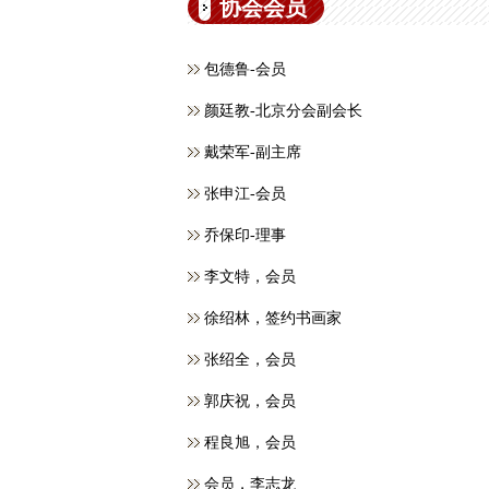
协会会员
包德鲁-会员
颜廷教-北京分会副会长
戴荣军-副主席
张申江-会员
乔保印-理事
李文特，会员
徐绍林，签约书画家
张绍全，会员
郭庆祝，会员
程良旭，会员
会员，​李志龙