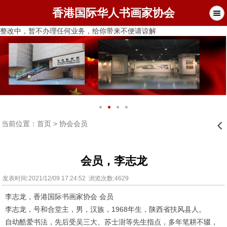
香港国际华人书画家协会
整改中，暂不办理任何业务，给你带来不便请谅解
当前位置：
首页
>
协会会员
󰊒
会员，​李志龙
发表时间:2021/12/09 17:24:52 浏览次数:4629
李志龙，
香港国际书画家协会 会员
李志龙，号和合堂主，男，汉族，1968年生，陕西省扶风县人。
自幼酷爱书法，先后受吴三大、苏士澍等先生指点，多年笔耕不辍，