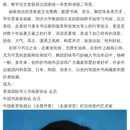
家。教学论文曾获得过国家级一等奖和省级二等奖。
杨春燕自幼受家庭文化熏陶，酷爱书画、音乐、舞蹈等各类艺术，
早年受著名画家、同济大学教授胡久安的影响即开始学习书画，后又
系统、反复研习著名书法家田蕴章和张旭光等人的行草技法，更是坚
持数十年临摹王羲之的行草，深谙其要领，形成了自己特有的清新、
脱俗、大气、高古、潇洒之风格，刚柔并济，收放自如，恰到好处。
在研习书法之余，还兼攻绘画，尤擅长油画，在创作上颇有心得。
尤为可贵的是能将绘画技巧、舞蹈韵味等巧妙融入书法作品中，独树
一帜。多年来，创作的书画作品深得广大藏家和爱好者好评，许多作
品被国内和美国、日本、韩国、加拿大、以色列等国外书画藏家和爱
好者收藏。
现为：
香港国际华人书画家协会 会员
中国书画家协会 会员
中国教育电视台《水墨丹青》《名家讲堂》栏目组签约艺术家