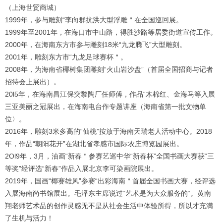
（上海世贸商城）
1999
年，参与雕刻“李向群抗洪大型浮雕＂在全国巡回展。
1999
年至
2001
年，在海口市中山路，得胜沙路等居委街道宣传工作。
2000
年，在海南东方市参与雕刻
18
米“九龙腾飞”大型雕刻。
2001
年，雕刻东方市“九龙足球赛杯＂。
2008
年，为海南省椰树集团雕刻“火山岩沙盘”（首届全国招商与记者
招待会上展出）。
20l5
年，在海南昌江保突黎陶厂任师傅，作品“木棉红、金海马等入展
三亚美丽之冠展出，在海南电台作专题讲座（海南省第一批文物单
位〉。
2016
年，雕刻
3
米多高的“仙桃”按放于海南天瑞老人活动中心。
2018
年，作品“朝阳花开”在湖北省孝感市国际农庄博览园展出。
2Ol9
年，
3
月，油画“新春＂参赛艺巡中华“新春杯”全国书画大赛获“三
等奖”经评选“新春”作品入展北京李可染画院展出。
2019
年，国画“椰赛雄风”参赛“出彩海南＂首届全国书画大赛，经评选
入展海南尚书馆展出。毛泽东主席说过“艺术是为大众服务的“。黄南
翔老师艺术品的创作灵感无不是从社会生活中体验所得，所以才充满
了生机与活力！