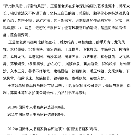
1
2
3
4
“弹指惊风雷，挥毫动风云”，
王道领
老师在多年深耕绘画的艺术生涯中，博采众
长，钻研古法又不拘泥于古，坚持走自己的路，总是以一颗平常心保持淡雅从容
的心态，笔耕不辍，遨游艺海，其不断探索、追求创新的作品有写生、写实、体
现造型功力、写意、迁想的浪漫神采；也有风花雪月的清纯，笔墨间洋溢着情
趣，蕴含着深沉。
王道领
老师书画可比妙笔生花 ，维妙维肖，栩栩如生，妙手丹青，龙飞凤
舞、笔精墨妙、沉着痛快。跌宕遒丽、丁真楷草、飞龙舞凤、丰筋多力、凤泊鸾
漂、凤舞龙飞、凤翥鸾回、画沙印泥、渴鹿奔泉、力透纸背、柳骨颜筋、龙飞凤
舞、落纸烟云、绵 里裹铁、妙在心手、渴骥奔泉、飘如游云、群鸿戏海、如锥画
沙、入木三分、善书不择纸笔、唐临晋帖、铁画银钩、唾玉钩银、文采炳焕、下
笔风雷、仙露明珠、颜筋柳骨、银钩铁画、虞褚欧颜、臻微入妙。
王道领
老师作品投放国际市场以来，引起多家拍卖公司关注，先后与嘉德、保
利，苏富比等知名拍卖公司合作，拍品引书画界轰动。
2010
年国际华人书画家评选进
400
强。
2011
年国际华人书画家评选进
100
强。
2012
年国际华人书画家协会评选获“中国百强书画家”称号。