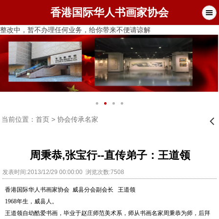
香港国际华人书画家协会
整改中，暂不办理任何业务，给你带来不便请谅解
当前位置：
首页
>
协会传承名家
󰊒
周秉恭,张宝行--直传弟子：王道领
发表时间:2013/12/29 00:00:00 浏览次数:7508
香港国际华人书画家协会
威县分会副会长
王道领
1968
年生，
威县
人。
王道领自幼酷爱书画，毕业于赵庄师范美术系，师从书画名家周秉恭为师，后拜