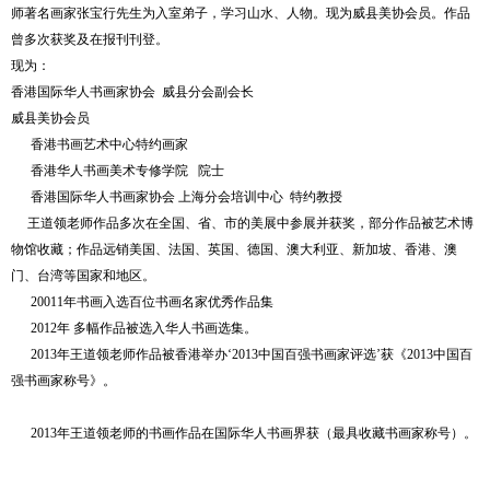
师著名画家张宝行先生为入室弟子，学习山水、人物。现为威县美协会员。作品
曾多次获奖及在报刊刊登。
现为：
香港国际华人书画家协会
威县分会副会长
威县美协会员
香港书画艺术中心特约画家
香港华人书画美术专修学院
院士
香港国际华人书画家协会 上海分会培训中心
特约教授
王道领
老师作品多次在全国、省、市的美展中参展并获奖，部分作品被艺术博
物馆收藏；作品远销美国、法国、英国、德国、澳大利亚、新加坡、香港、澳
门、台湾等国家和地区。
20011
年书画入选百位书画名家优秀作品集
2012
年 多幅作品被选入华人书画选集。
2013
年
王道领
老师作品被香港举办‘
2013
中国百强书画家评选’获《
2013
中国百
强书画家称号》。
2013
年
王道领
老师的书画作品在国际华人书画界获（最具收藏书画家称号）。