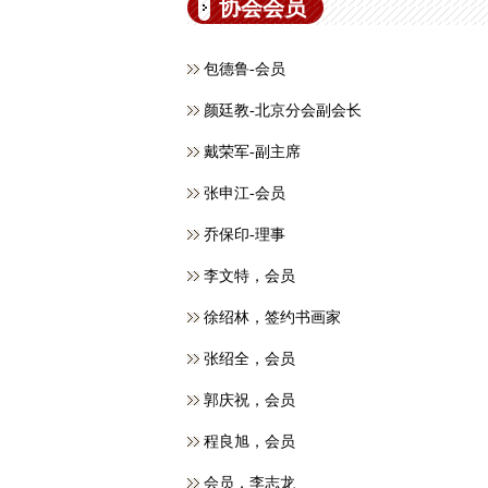
协会会员
包德鲁-会员
颜廷教-北京分会副会长
戴荣军-副主席
张申江-会员
乔保印-理事
李文特，会员
徐绍林，签约书画家
张绍全，会员
郭庆祝，会员
程良旭，会员
会员，​李志龙