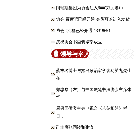
阿瑞斯集团为协会注入6000万元港币
协会 百度吧已经开通 会员可以进入发贴
协会 QQ群已经开通 13919654
庆祝协会书画装裱部成立
领导与名人
蔡丰名博士与杰出政治家学者马英九先生
在
郑忠华（左）与中国硬笔书法协会主席张
华
周保国做客中央电视台《艺苑相约》栏
目，
副主席张同铸和张海