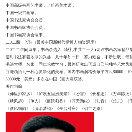
中国高级书画艺术师，／绘画美术师，
中国一级书画家。
中国书法家协会会员
中国书画家协会会员，
中国书画家协会理事。
二0二四，入驻《最美中国新时代楷模人物资源库》
二0二二年间诗集，书画录选入《献礼中共二十大●两岸书画名家精品
便对书法有着浓厚的兴趣，几十年如一日，努力勤奋，不断进取，笔
书法大师、名家、同仁求教学习，最终研究出形成自己的独特艺术风
并能领悟到一种心灵净化的美感。国内书画润格价每平方尺80000－1
30000元（美元）多次在中国书画大赛获奖。
著作为编
《伸里排家乡》《泸溪五里洲美景》《盼雪》《长相思》《万年陈汤
《秋风起》《伊人》《庭院归香》《苍天劲松》《知音》《难忘》《
《微风细雨》《魂牵梦绕》《亭台对座》《创世之路》