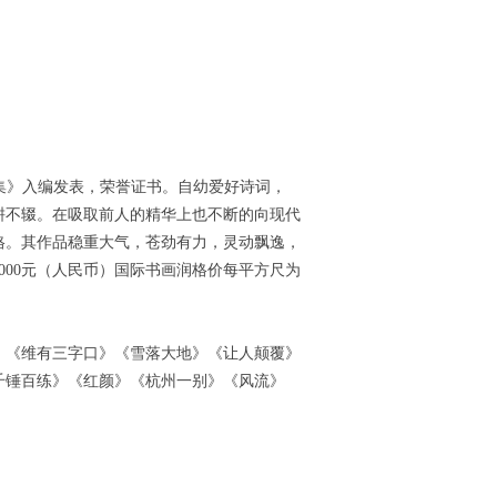
集》入编发表，荣誉证书。自幼爱好诗词，
耕不辍。在吸取前人的精华上也不断的向现代
格。其作品稳重大气，苍劲有力，灵动飘逸，
0000元（人民币）国际书画润格价每平方尺为
》《维有三字口》《雪落大地》《让人颠覆》
千锤百练》《红颜》《杭州一别》《风流》