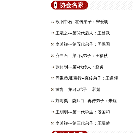
协会名家
欧阳中石--在传弟子：宋爱明
王羲之---第62代后人：王登武
李苦禅---第五代弟子：周保国
齐白石---第2代弟子：王福秋
张裕钊---第4代传人：赵勇
周秉恭,张宝行--直传弟子：王道领
黄胄---第2代弟子： 郭婧
刘海粟、娄师白--再传弟子：朱鲲
王明明---第一代学生：段国和
李苦禅---第三代弟子：王瑞荣