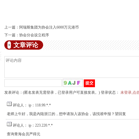
上一篇：
阿瑞斯集团为协会注入6000万元港币
下一篇：
协会分会设立程序
文章评论
发表评论：(匿名发表无需登录，已登录用户可直接发表。) 登录状态：
未登录,点
评论人：
ip：118.99.*.*
老师上午好，我是內陆浙江的，想申请加入该协会，该找谁申报？望回复
评论人：
ip：223.220.*.*
查询青海会员严得元