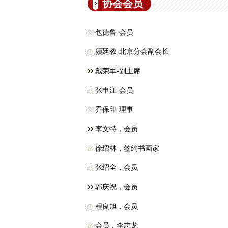
协会会员
包德鲁-会员
颜廷教-北京分会副会长
戴荣军-副主席
张申江-会员
乔保印-理事
李文特，会员
徐绍林，签约书画家
张绍全，会员
郭庆祝，会员
程良旭，会员
会员，​李志龙