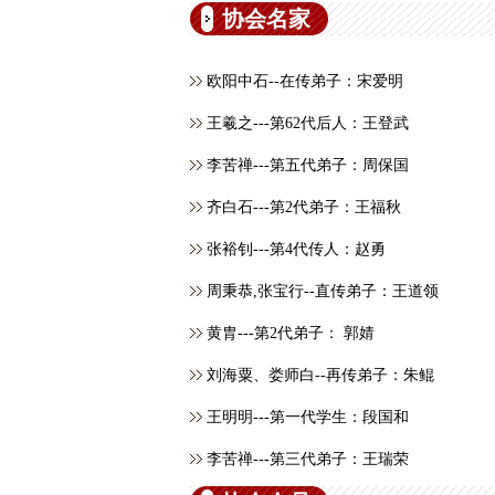
协会名家
欧阳中石--在传弟子：宋爱明
王羲之---第62代后人：王登武
李苦禅---第五代弟子：周保国
齐白石---第2代弟子：王福秋
张裕钊---第4代传人：赵勇
周秉恭,张宝行--直传弟子：王道领
黄胄---第2代弟子： 郭婧
刘海粟、娄师白--再传弟子：朱鲲
王明明---第一代学生：段国和
李苦禅---第三代弟子：王瑞荣