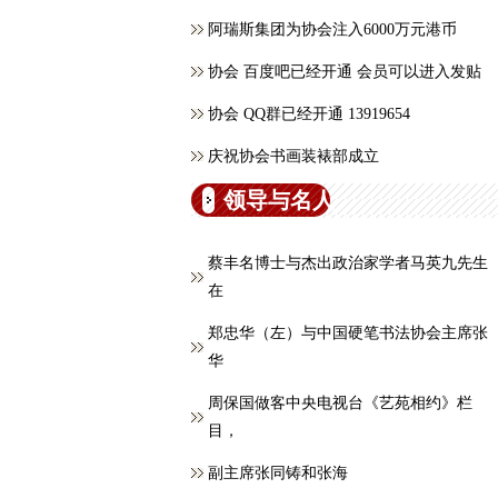
阿瑞斯集团为协会注入6000万元港币
协会 百度吧已经开通 会员可以进入发贴
协会 QQ群已经开通 13919654
庆祝协会书画装裱部成立
领导与名人
蔡丰名博士与杰出政治家学者马英九先生
在
郑忠华（左）与中国硬笔书法协会主席张
华
周保国做客中央电视台《艺苑相约》栏
目，
副主席张同铸和张海