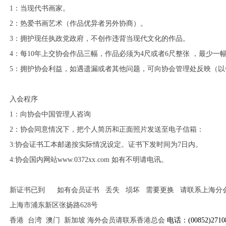
1：当现代书画家。
2：热爱书画艺术（作品优异者另外协商）。
3：拥护现任执政党政府，不创作违背当现代文化的作品。
4：每10年上交协会作品三幅，作品必须为4尺或者6尺整张 ，最少
5：拥护协会利益，如遇遗漏或者其他问题，可向协会管理处反映（以
入会程序
1：向协会中国管理人咨询
2：协会同意情况下，把个人简历和正面照片发送至电子信箱：
3:协会证书工本邮递按实际情况设定。证书下发时间为7日内。
4:协会国内网站
www.0372xx.com
如有不明请电讯。
新证书已到 如有会员证书 丢失 埙坏 需要更换 请联系上海分
上海市浦东新区张扬路628号
香港 台湾 澳门 新加坡 海外会员请联系香港总会
电话：(00852)2710