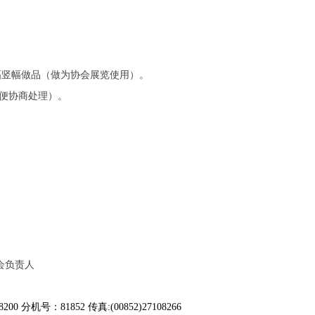
一幅竖幅做品（做为协会展览使用）。
便协商处理）。
会负责人
8200 分机号：81852 传真:(00852)27108266