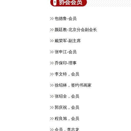
协会会员
包德鲁-会员
颜廷教-北京分会副会长
戴荣军-副主席
张申江-会员
乔保印-理事
李文特，会员
徐绍林，签约书画家
张绍全，会员
郭庆祝，会员
程良旭，会员
会员，​李志龙