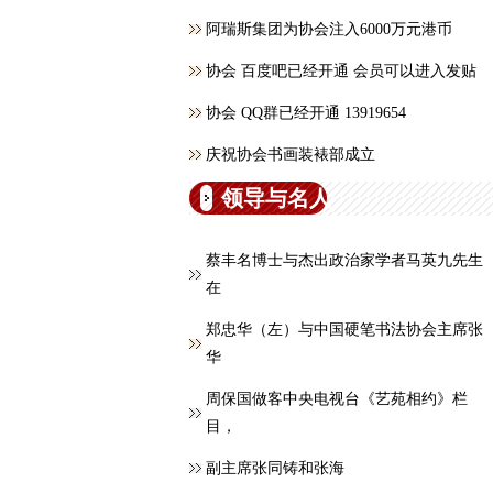
阿瑞斯集团为协会注入6000万元港币
协会 百度吧已经开通 会员可以进入发贴
协会 QQ群已经开通 13919654
庆祝协会书画装裱部成立
领导与名人
蔡丰名博士与杰出政治家学者马英九先生
在
郑忠华（左）与中国硬笔书法协会主席张
华
周保国做客中央电视台《艺苑相约》栏
目，
副主席张同铸和张海