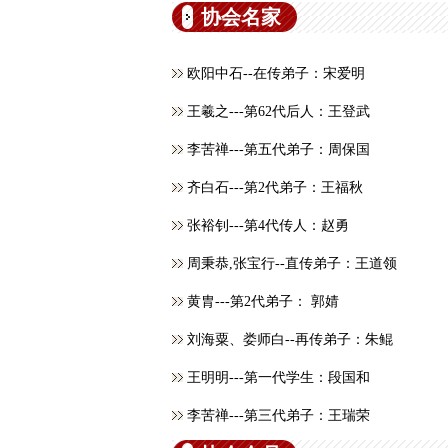
协会名家
欧阳中石--在传弟子：宋爱明
王羲之---第62代后人：王登武
李苦禅---第五代弟子：周保国
齐白石---第2代弟子：王福秋
张裕钊---第4代传人：赵勇
周秉恭,张宝行--直传弟子：王道领
黄胄---第2代弟子： 郭婧
刘海粟、娄师白--再传弟子：朱鲲
王明明---第一代学生：段国和
李苦禅---第三代弟子：王瑞荣