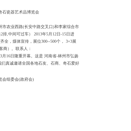
艺术品博览会
市农业西路(长安中路交叉口)和李家综合市
,中间可过车） 2013年5月12日-15日进
全，煤体宣传，展位300--500个， 3×3展
（欢迎全国各地客商）。联系人：
月16日隆重开幕。这是 河南省-林州市弘扬
我们真诚邀请全国各地石友、石商、奇石爱好
会(政府会)