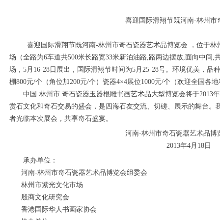
喜迎国际滑翔节既河南-林州市奇石瓷器
喜迎国际滑翔节既河南-林州市奇石瓷器艺术品博览会 ，位于林州
场（全路为6车道共500米长路宽33米新泊油路,路两边摆放,面向中间,共2排
场，5月16-28日展出，国际滑翔节时间为5月25-28号。环境优美，品种齐
棚800元/个（角位加200元/个）瓷器4×4展位1000元/个
中国·林州市 奇石瓷器玉器根雕书画艺术品大型博览会将于2013年3
赏石文化和奇石交易的盛会，是四海石友交流、切磋、展示的舞台。
者光临本次展会，共享奇石盛宴。
河南-林州市奇石瓷器艺术品博览会组委
2013年4月18日
1
2
3
4
5
承办单位：
河南-林州市奇石瓷器艺术品博览会组委会
林州市紫光文化市场
殷商文化研究会
香港国际华人书画家协会