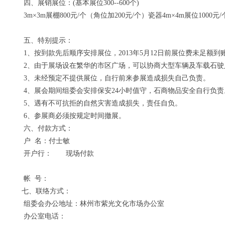
四、展销展位：(基本展位300--600个)
3m×3m展棚800元/个（角位加200元/个）瓷器4m×4m展位1000元/
五、特别提示：
1、按到款先后顺序安排展位，2013年5月12日前展位费未足额到
2、由于展场设在繁华的市区广场，可以协商大型车辆及车载石驶
3、未经预定不提供展位，自行前来参展造成损失自己负责。
4、展会期间组委会安排保安24小时值守，石商物品安全自行负责
5、遇有不可抗拒的自然灾害造成损失，责任自负。
6、参展商必须按规定时间撤展。
六、付款方式：
户 名：付士敏
开户行： 现场付款
帐 号：
七、联络方式：
组委会办公地址：林州市紫光文化市场办公室
办公室电话：