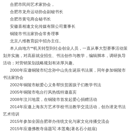
合肥市民间艺术家协会，
合肥市龙舟运动协会副秘书长
合肥市黄屯商会秘书长
安徽喜相逢文化传媒有限公司董事长
铜陵市书法家协会常务理事
北京八维教育皖中招办主任。
本人由地方
**
机关转型到社会创业人员，一直从事大型赛事活动策
划并实施，对高薪就业招生、书法创作与教学，编辑脚本，调研执导
活动；对营销策划战略规划有浓厚兴趣。
2000
年应邀铜陵市纪念孙中山先生诞辰书法展，同年参加铜陵市
书法家协会
2002
年铜陵市献爱心义务帮扶贫困孩子们教学书法
2005
年铜陵市电台行风热线特邀嘉宾
2008
年汶川地震，在铜陵市首发起爱心捐赠活动
2014
年应邀上海东方艺术学校书法教学交流活动，创办潜龙书法
艺术培训
2015
年参加全国合肥举办传统文化与家文化传播交流会
2015
年应邀佛教寺庙题写
:
本莲庵
(
著名石小姐庙
)