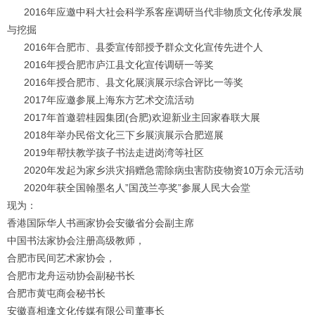
1
2
3
4
2016
年应邀中科大社会科学系客座调研当代非物质文化传承发展
与挖掘
2016
年合肥市、县委宣传部授予群众文化宣传先进个人
2016
年授合肥市庐江县文化宣传调研一等奖
2016
年授合肥市、县文化展演展示综合评比一等奖
2017
年应邀参展上海东方艺术交流活动
2017
年首邀碧桂园集团
(
合肥
)
欢迎新业主回家春联大展
2018
年举办民俗文化三下乡展演展示合肥巡展
2019
年帮扶教学孩子书法走进岗湾等社区
2020
年发起为家乡洪灾捐赠急需除病虫害防疫物资
10
万余元活动
2020
年获全国翰墨名人”国茂兰亭奖”参展人民大会堂
现为：
香港国际华人书画家协会安徽省分会副主席
中国书法家协会注册高级教师，
合肥市民间艺术家协会，
合肥市龙舟运动协会副秘书长
合肥市黄屯商会秘书长
安徽喜相逢文化传媒有限公司董事长