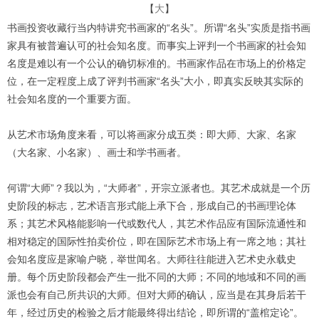
【
大
】
书画投资收藏行当内特讲究书画家的“名头”。所谓“名头”实质是指书画
家具有被普遍认可的社会知名度。而事实上评判一个书画家的社会知
名度是难以有一个公认的确切标准的。书画家作品在市场上的价格定
位，在一定程度上成了评判书画家“名头”大小，即真实反映其实际的
社会知名度的一个重要方面。
从艺术市场角度来看，可以将画家分成五类：即大师、大家、名家
（大名家、小名家）、画士和学书画者。
何谓“大师”？我以为，“大师者”，开宗立派者也。其艺术成就是一个历
史阶段的标志，艺术语言形式能上承下合，形成自己的书画理论体
系；其艺术风格能影响一代或数代人，其艺术作品应有国际流通性和
相对稳定的国际性拍卖价位，即在国际艺术市场上有一席之地；其社
会知名度应是家喻户晓，举世闻名。大师往往能进入艺术史永载史
册。每个历史阶段都会产生一批不同的大师；不同的地域和不同的画
派也会有自己所共识的大师。但对大师的确认，应当是在其身后若干
年，经过历史的检验之后才能最终得出结论，即所谓的“盖棺定论”。