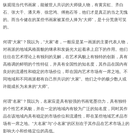
1
2
3
4
纵观现当代书画家，能被世人共识的大师级人物，有黄宾虹、齐白
石、张大千、潘天寿、徐悲鸿、傅抱石等，他们才是真正的当之无愧
的。而当今健在的某些书画家被某些人捧为“大师”，是十分荒唐可笑
的。
何谓“大家”？我以为，“大家”者，一般应是某一画派的主要代表人物，
对画派的地域风格面貌的继承和发扬光大起着承上启下的作用。他们
往往在艺术理论上有独到的见解，在艺术风貌上有独特的创新，具有
高格调的鲜明的个性特征，并具有全国性的知名度，其作品在国内有
良好的流通性和稳定的市场价位，即在国内艺术市场有一席之地。不
同地域和不同画派都有自己所共识的“大家”。他们之中的极少数人或
许能成长为未来的“大师”。
何谓“名家”？我以为，名家应是具有较强的书画笔墨功力，具有独特
的个性艺术风貌，并在一定的地域内有较为广泛的知名度，同时其作
品在该地域内具有稳定的市场价位和流通性，即在某些地域艺术品市
场有一席之地。“大名家”与“小名家”的区别在于其作品在艺术市场上的
影响大小和价格定位的高低。