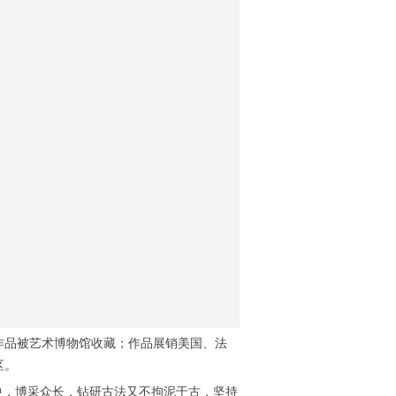
作品被艺术博物馆收藏；作品展销美国、法
区。
中，博采众长，钻研古法又不拘泥于古，坚持