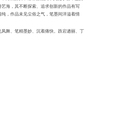
游艺海，其不断探索、追求创新的作品有写
清纯，作品未见尘俗之气，笔墨间洋溢着情
飞凤舞、笔精墨妙、沉着痛快。跌宕遒丽、丁