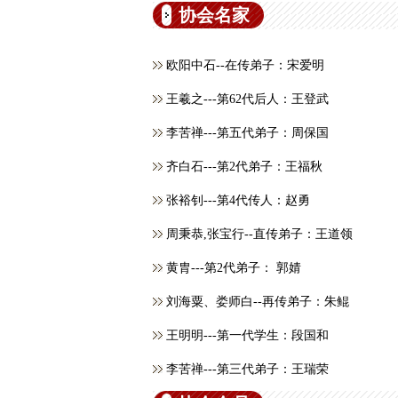
协会名家
欧阳中石--在传弟子：宋爱明
王羲之---第62代后人：王登武
李苦禅---第五代弟子：周保国
齐白石---第2代弟子：王福秋
张裕钊---第4代传人：赵勇
周秉恭,张宝行--直传弟子：王道领
黄胄---第2代弟子： 郭婧
刘海粟、娄师白--再传弟子：朱鲲
王明明---第一代学生：段国和
李苦禅---第三代弟子：王瑞荣