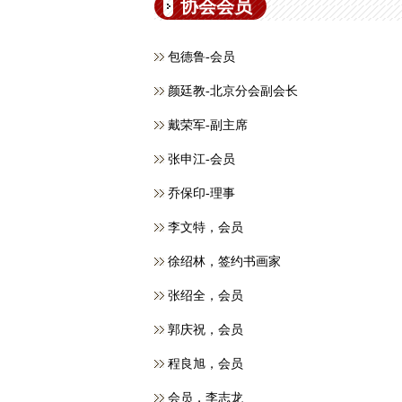
协会会员
包德鲁-会员
颜廷教-北京分会副会长
戴荣军-副主席
张申江-会员
乔保印-理事
李文特，会员
徐绍林，签约书画家
张绍全，会员
郭庆祝，会员
程良旭，会员
会员，​李志龙