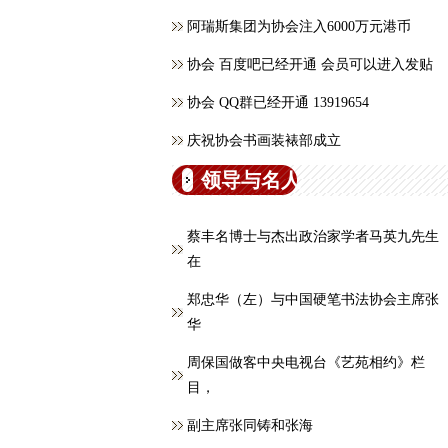
阿瑞斯集团为协会注入6000万元港币
协会 百度吧已经开通 会员可以进入发贴
协会 QQ群已经开通 13919654
庆祝协会书画装裱部成立
领导与名人
蔡丰名博士与杰出政治家学者马英九先生
在
郑忠华（左）与中国硬笔书法协会主席张
华
周保国做客中央电视台《艺苑相约》栏
目，
副主席张同铸和张海