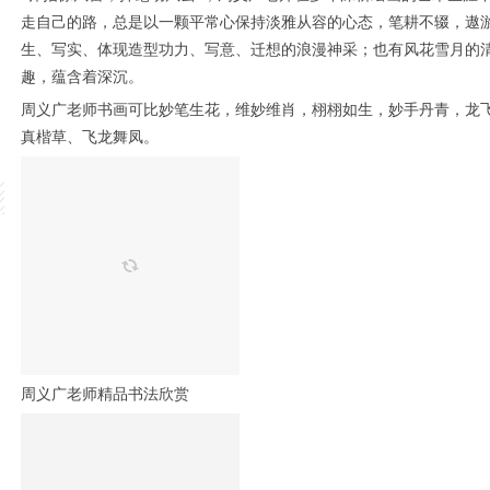
走自己的路，总是以一颗平常心保持淡雅从容的心态，笔耕不辍，遨
生、写实、体现造型功力、写意、迁想的浪漫神采；也有风花雪月的
趣，蕴含着深沉。
周义广老师书画可比妙笔生花，维妙维肖，栩栩如生，妙手丹青，龙
真楷草、飞龙舞凤。