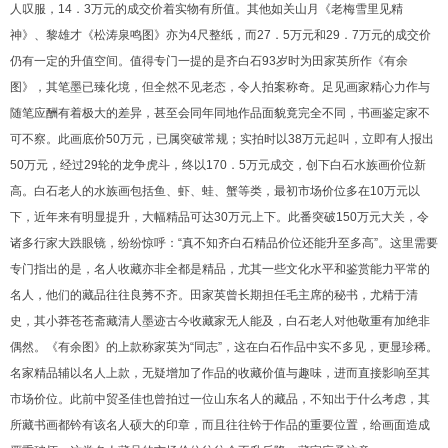
1
2
3
4
人叹服，14．3万元的成交价着实物有所值。其他如关山月《老梅雪里见精
神》、黎雄才《松涛泉鸣图》亦为4尺整纸，而27．5万元和29．7万元的成交价
仍有一定的升值空间。值得专门一提的是齐白石93岁时为田家英所作《有余
图》，其笔墨已臻化境，但全然不见老态，令人拍案称奇。足见画家精心力作与
随笔应酬有着极大的差异，甚至会同年同地作品面貌竟完全不同，书画鉴定家不
可不察。此画底价50万元，已属突破常规；实拍时以38万元起叫，立即有人报出
50万元，经过29轮的龙争虎斗，终以170．5万元成交，创下白石水族画价位新
高。白石老人的水族画包括鱼、虾、蛙、蟹等类，最初市场价位多在10万元以
下，近年来有明显提升，大幅精品可达30万元上下。此番突破150万元大关，令
诸多行家大跌眼镜，纷纷惊呼：“真不知齐白石精品价位还能升至多高”。这里需要
专门指出的是，名人收藏亦非全都是精品，尤其一些文化水平和鉴赏能力平常的
名人，他们的藏品往往良莠不齐。田家英曾长期担任毛主席的秘书，尤精于清
史，其小莽苍苍斋藏清人墨迹古今收藏家无人能及，白石老人对他敬重有加绝非
偶然。《有余图》的上款称家英为“同志”，这在白石作品中实不多见，更显珍稀。
名家精品辅以名人上款，无疑增加了作品的收藏价值与趣味，进而直接影响至其
市场价位。此前中贸圣佳也曾拍过一位山东名人的藏品，不知出于什么考虑，其
所藏书画都钤有该名人硕大的印章，而且往往钤于作品的重要位置，给画面造成