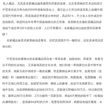
私人藏品，尤其是名家藏品越来越受到买家的追捧。北京老资格的艺术品拍卖行
中贸圣佳近日举办的2004年迎春拍卖会上，最引起人们关注的是其私人收藏中国
近现代书画专场，而该场成交率更是出奇的好，高达92％，不少名人佳作成交价
连创新高。联想到去年冬季中国嘉德推出的王世襄、袁荃猷先生俪松居藏品拍卖
场创下成交率100％的惊人纪录，人们不禁要问，名家藏品何以如此受到买家青
睐？
名家藏品备受买家青睐虽是事实，但究其原因不可一概而论，还应具体情况具
体分析。
中贸圣佳此番推出的名家藏品得自老一辈革命家，如陆伯钊、田家英，有着与
众不同的社会地位，又具备很高的文化水准。他们和老一辈画家往往是半师半友
的关系，画家为其作画绝非一般的应酬，而是聚精会神大展才华。如黄胄的《送
粮图》和《杨柳青青赶集忙》，都是四尺整纸的巨制，构图饱满，笔墨酣畅，同
时不乏细心经营之处。如群驴后的狗、柳枝上的麻雀，处处可见画家苦心。难怪
场中实拍，拍卖师刚刚报出起拍价20万元，买家便立即喊出50万元；经过激烈竞
投，最终以88万元和90．2万元被同一买家竞得。再如6尺整纸的陈半丁《松菊如
此渊明犹在》，是画家84岁时的力作，笔墨苍劲而润泽，构图设色端庄雅致，令