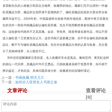
袁荃猷先生的人格魅力和其在文物界、收藏界的地位。藏家们无不以得到一件俪
松居藏品为荣，藏品价位高昂便不是偶然的了。俪松居藏品拍卖的大获全胜令收
藏界兴奋不已。2004年初，中国嘉德举办迎春书画专场拍卖，图录中将王世襄先
生的另外一部份书画藏品标以俪松居所藏。先生不悦而断然将参拍藏品全部撤
拍。这批参拍书画本不乏高其佩、金农、李鱼单、陈曾寿诸名家作品，何以不得
进入俪松居？王世襄先生认为，这些书画只是家藏之物，但不符合俪松居的收藏
品位，断不可与俪松居藏品相混淆。先生对自家藏品分类的认真与执着，充分显
示了其精神境界，令人嗟叹不已。
另外还应提醒藏家注意的是，名人收藏并非全是真品。像徐悲鸿、黄宾虹这样
的画坛一代宗师，其藏品中均不乏赝品。只因收藏者虽精于笔墨丹青，却不精于
辨识鉴定，才有此误。具体问题具体分析，收藏者对此应随时谨记。
上一篇：
书画收藏,明天几℃
下一篇：
如何步入投资名人书画之途
文章评论
查看评论
[0]