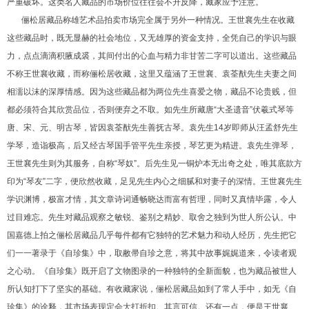
严重破坏。这类名人藏品的市场价位往往会不升反降，藏家应予注意。
俪松居藏品称雄艺术品拍卖市场完全属于另外一种情况。王世襄先生在收藏
这些藏品时，既无显赫的社会地位，又无雄厚的资金支持，全凭自己的学识与眼
力，点点滴滴积腋成裘，其间付出的心血与精力非甘苦二字可以道出。这些藏品
不称王世襄收藏，而称俪松居收藏，这里又蕴涵了王世襄、袁荃猷先生夫妻之间
相濡以沫的深厚情感。因为这些藏品都为两位先生喜爱之物，藏品不论贵贱，但
都必须符合其欣赏品位，否则便弃之不取。如先生所藏唐“大圣遗音”伏羲式琴等
唐、宋、元、明古琴，皆因袁荃猷先生善抚古琴。袁先生14岁即师从汪孟舒先生
学琴，造诣极高，后又经古琴国手管平先生亲授，琴艺更为精进。袁先生弹琴，
王世襄先生则为其服务，自称“琴奴”。后先生见一铜炉本无出奇之处，唯其底款方
印为“琴友”二字，便欣然收藏，足见先生内心之细腻和对妻子的深情。王世襄先生
学识渊博，极富才情，其文章诗词通畅晓达而富有哲理，同时又真情毕露，令人
过目难忘。先生对藏品观察之敏锐、鉴别之精妙、取舍之独到为世人所公认。中
国嘉德上拍之俪松居藏品几乎每件都有它独特的艺术魅力和动人经历，先生把它
们一一著录于《自珍集》中，取敝帚自珍之意，将其中故事娓娓道来，令读者观
之心动。《自珍集》既开启了文物图录的一种独特的全新面貌，也为藏品被世人
所认知打下了坚实的基础。有收藏家说，俪松居藏品如到了常人手中，如无《自
珍集》的诠释，其市场表现定会大打折扣。其言可信。还有一点，便是王世襄、