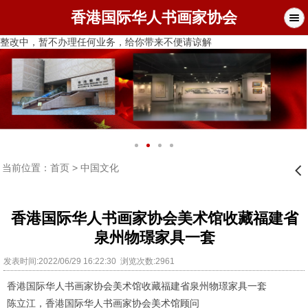
香港国际华人书画家协会
整改中，暂不办理任何业务，给你带来不便请谅解
当前位置：
首页
>
中国文化
󰊒
香港国际华人书画家协会美术​馆收藏福建省
泉州物璟家具​一套
发表时间:2022/06/29 16:22:30 浏览次数:2961
一套
香港国际华人书画家协会美术
馆收藏福建省泉州物璟家具
陈立江，香港国际华人书画家协会美术馆顾问