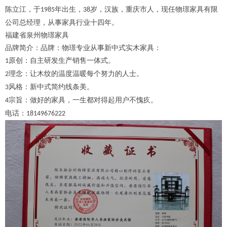
陈立江，于
年出生，
岁，汉族，重庆市人，现任物璟家具有限
1985
38
公司总经理，从事家具行业十四年。
福建省泉州物璟家具
品牌简介：品牌：物璟专业从事新中式实木家具：
原创：自主研发生产销售一体式。
1
理念：让木纹的温度温暖每个努力的人士。
2
风格：新中式简约线条美。
3
宗旨：做好的家具，一生都对得起用户不愧疚。
4
电话：
18149676222