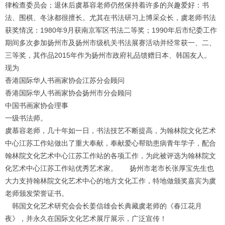
律检查委员会；退休后虞慕容老师仍然保持着许多的兴趣爱好：书
法、围棋、冬泳都很擅长。尤其在书法研习上博采众长，虞老师书法
获奖情况：
1980
年
9
月获南京军区书法二等奖；
1990
年后市纪委工作
期间多次参加扬州市及扬州市级机关书法展赛活动并经常获一、二、
三等奖，其作品
2015
年作为扬州市政府礼品馈赠日本、韩国友人。
现为
香港国际华人书画家协会江苏分会顾问
香港国际华人书画家协会扬州市分会顾问
中国书画家协会理事
一级书法师。
虞慕容老师，几十年如一日，书法技艺不断提高，为翰林院文化艺术
中心江苏工作站做出了重大奉献，奉献爱心帮助患病青年学子，配合
翰林院文化艺术中心江苏工作站的各项工作，为此被评选为翰林院文
化艺术中心江苏工作站优秀艺术家。
扬州市老市长张厚宝先生也
大力支持翰林院文化艺术中心的地方文化工作，特地做颁奖嘉宾为虞
老师颁发荣誉证书。
韩国文化艺术研究会会长姜信雄会长典藏虞老师的《春江花月
1
2
3
4
夜》，并永久在国际文化艺术展厅展示，广泛宣传！