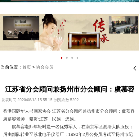
当前位置：
首页
>
协会会员
󰊒
江苏省分会顾问兼扬州市分会顾问：虞慕容
发表时间:2020/08/18 15:55:15 浏览次数:5202
香港国际华人书画家协会 江苏省分会顾问兼扬州市分会顾问：虞慕容
虞慕容老师，籍贯
:
江苏，民族：汉族。
虞慕容老师年轻时是一名优秀军人，在南京军区测绘大队服役；
后由部队转业至苏北电子仪器厂；
1990
年
2
月公务员考试至扬州市纪